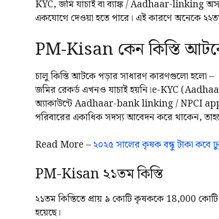
KYC, জমি যাচাই বা ব্যাঙ্ক / Aadhaar-linking অসম্প
একযোগে দেওয়া হতে পারে। এই কারণে অনেকে ২২তম
PM-Kisan কেন কিস্তি আটক
চালু কিস্তি আটকে পড়ার সাধারণ কারণগুলো হলো –
জমির রেকর্ড এখনও যাচাই হয়নি।e-KYC (Aadhaar li
অ্যাকাউন্টে Aadhaar-bank linking / NPCI appr
পরিবারের একাধিক সদস্য আবেদন করে থাকেন, তাহ
Read More –
২০২৫ সালের কৃষক বন্ধু টাকা কবে ঢু
PM-Kisan ২১তম কিস্তি
২১তম কিস্তিতে প্রায় ৯ কোটি কৃষককে 18,000 কোট
হয়েছে।