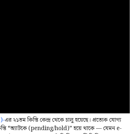
)-
এর ২১তম কিস্তি কেন্দ্র থেকে চালু হয়েছে। প্রত্যেক যোগ্য
স্তি “অ্যাটকে (pending/hold)” হয়ে থাকে — যেমন e-