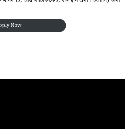
ার্কশিট, আয় সার্টিফিকেট, বাসস্থান প্রমাণ ইত্যাদি) জমা
pply Now