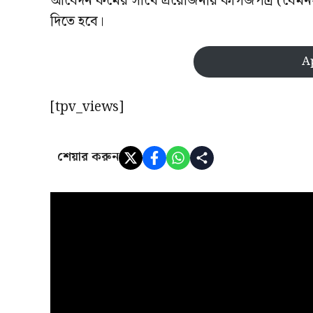
আবেদন ফর্মের সাথে প্রয়োজনীয় কাগজপত্র (যেমন- ম
দিতে হবে।
A
[tpv_views]
শেয়ার করুন