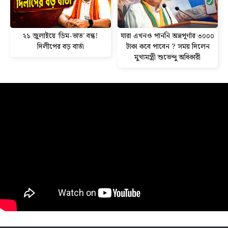
২১ জুলাইয়ে ‘ডিম-ভাত’ বন্ধ!
যারা এখনও পাননি অন্নপূর্ণার ৩০০০
দিলীপের বড় বার্তা
টাকা কবে পাবেন ? সময় দিলেন
মুখ্যমন্ত্রী শুভেন্দু অধিকারী