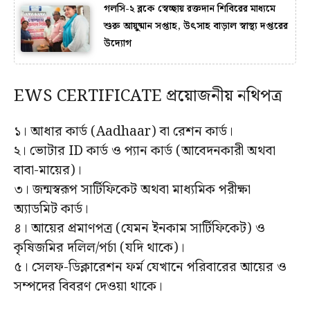
গলসি-২ ব্লকে স্বেচ্ছায় রক্তদান শিবিরের মাধ্যমে
শুরু আয়ুষ্মান সপ্তাহ, উৎসাহ বাড়াল স্বাস্থ্য দপ্তরের
উদ্যোগ
EWS CERTIFICATE প্রয়োজনীয় নথিপত্র
১। আধার কার্ড (Aadhaar) বা রেশন কার্ড।
২। ভোটার ID কার্ড ও প্যান কার্ড (আবেদনকারী অথবা
বাবা-মায়ের)।
৩। জন্মস্বরূপ সার্টিফিকেট অথবা মাধ্যমিক পরীক্ষা
অ্যাডমিট কার্ড।
৪। আয়ের প্রমাণপত্র (যেমন ইনকাম সার্টিফিকেট) ও
কৃষিজমির দলিল/পর্চা (যদি থাকে)।
৫। সেলফ-ডিক্লারেশন ফর্ম যেখানে পরিবারের আয়ের ও
সম্পদের বিবরণ দেওয়া থাকে।