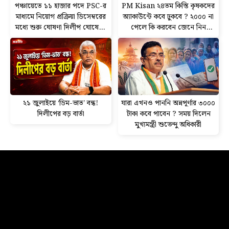
পঞ্চায়েতে ১১ হাজার পদে PSC-র
PM Kisan ২৪তম কিস্তি কৃষকদের
মাধ্যমে নিয়োগ প্রক্রিয়া ডিসেম্বরের
অ্যাকাউন্টে কবে ঢুকবে ? ২০০০ না
মধ্যে শুরু ঘোষণা দিলীপ ঘোষের।
পেলে কি করবেন জেনে নিন
জানুন বিজ্ঞপ্তি ও আবেদনের
সঠিক নিয়ম
আপডেট।
২১ জুলাইয়ে ‘ডিম-ভাত’ বন্ধ!
যারা এখনও পাননি অন্নপূর্ণার ৩০০০
দিলীপের বড় বার্তা
টাকা কবে পাবেন ? সময় দিলেন
মুখ্যমন্ত্রী শুভেন্দু অধিকারী