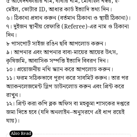
৫ আবেদনকারীর নাম, বাবার নাম, মোবাইল নম্বর, ই-
মেইল, ভোটার ID, আধার কার্ড ইত্যাদি তথ্য দিন।
৬। ঠিকানা প্রদান করুন (বর্তমান ঠিকানা ও স্থায়ী ঠিকানা)।
৭। দুইজন স্থানীয় রেফারি (Referee)-এর নাম ও ঠিকানা
দিন।
৮ পাসপোর্ট সাইজ রঙিন ছবি আপলোড করুন।
৯। আপনার এবং আপনার বাবা-মায়ের আয়ের উৎস,
কৃষিজমি, আবাসিক সম্পত্তি ইত্যাদি বিবরণ দিন।
১০। প্রয়োজনীয় নথি স্ক্যান করে আপলোড করুন।
১১। ফরম সঠিকভাবে পূরণ করে সাবমিট করুন। তার পর
অ্যাকনলেজমেন্ট স্লিপ ডাউনলোড করুন এবং প্রিন্ট করে
রাখুন।
১২। প্রিন্ট করা কপি ব্লক অফিস বা মহকুমা শাসকের দপ্তরে
জমা দিতে হবে (যদি অনলাইন–অনুসরণে এই ধাপ রয়েই
যায়)।