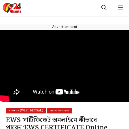
Skip
M
to
content
---Advertisement---
পশ্চিমবঙ্গ (WEST BENGAL)
সরকারি-যোজনা
EWS সার্টিফিকেট অনলাইনে কীভাবে
পাবেন:EWS CERTIFICATE Online