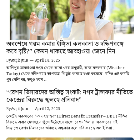
অবশেষে গরম কমার ইঙ্গিত! কলকাতা ও দক্ষিণবঙ্গে
কবে বৃষ্টি?” কেমন থাকছে আবহাওয়া জেনে নিন
By
Avijit Juin
—
April 14, 2025
আলিপুর আবহাওয়া দপ্তর থেকে আসা খবর অনুযায়ী, আজ মঙ্গলবার (Weather
Today) থেকে দক্ষিণবঙ্গে তাপমাত্রা কিছুটা কমতে শুরু করেছে। যদিও এই কমতি
খুব বেশি নয়, তবুও গরম ...
“রেশন ডিলারদের অস্তিত্ব সংকট: নগদ ট্রান্সফার নীতিতে
কেন্দ্রের বিরুদ্ধে জ্বলছে প্রতিবাদ”
By
Avijit Juin
—
April 12, 2025
কেন্দ্রীয় সরকারের “নগদ হস্তান্তর” (Direct Benefit Transfer – DBT) নীতির
বিরুদ্ধে এবার দেশজুড়ে ফুঁসে উঠেছেন লাখো রেশন ডিলার। সরকারের এই
সিদ্ধান্তে রেশন ডিলারদের ভবিষ্যৎ অন্ধকার বলে দাবি করছে অল ইন্ডিয়া ...