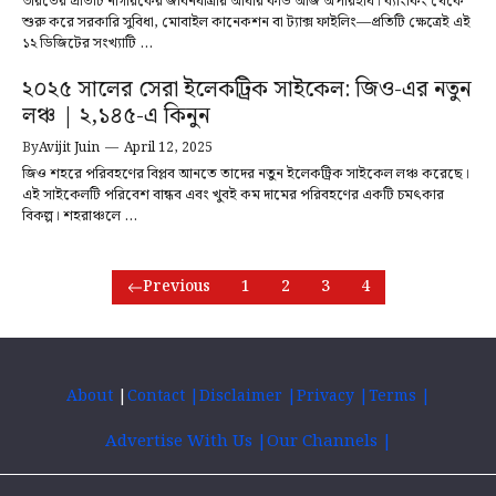
ভারতের প্রতিটি নাগরিকের জীবনযাত্রায় আধার কার্ড আজ অপরিহার্য। ব্যাংকিং থেকে
শুরু করে সরকারি সুবিধা, মোবাইল কানেকশন বা ট্যাক্স ফাইলিং—প্রতিটি ক্ষেত্রেই এই
১২ ডিজিটের সংখ্যাটি ...
২০২৫ সালের সেরা ইলেকট্রিক সাইকেল: জিও-এর নতুন
লঞ্চ | ₹২,১৪৫-এ কিনুন
By
Avijit Juin
—
April 12, 2025
জিও শহরে পরিবহণের বিপ্লব আনতে তাদের নতুন ইলেকট্রিক সাইকেল লঞ্চ করেছে।
এই সাইকেলটি পরিবেশ বান্ধব এবং খুবই কম দামের পরিবহণের একটি চমৎকার
বিকল্প। শহরাঞ্চলে ...
Previous
1
2
3
4
About
|
Contact
|
Disclaimer
|
Privacy
|
Terms
|
Advertise With Us
|
Our Channels
|