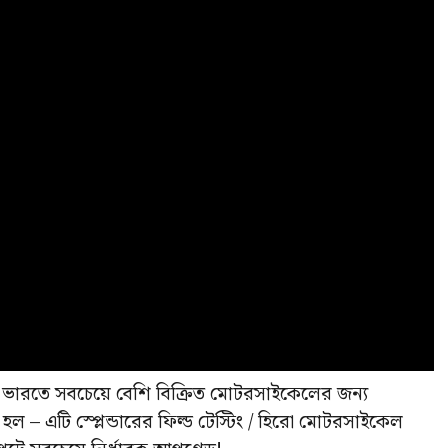
টি ভারতে সবচেয়ে বেশি বিক্রিত মোটরসাইকেলের জন্য
 হল – এটি স্প্লেন্ডারের ফিল্ড টেস্টিং / হিরো মোটরসাইকেল