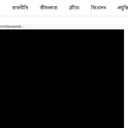
রাজনীতি
জীবনধারা
ক্রীড়া
বিনোদন
প্রযুক
dvertisement---