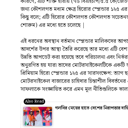
কারণে, এটি শক্তি হারায় (৭৬ বিএইচপি/৫.৫ কে/জে
জন্য কৌশলগত মধ্যম ক্ষেত্র হিরোর স্প্লেন্ডার ১২৫
কিছু বলে; এটি হিরোর কৌশলগত কৌশলগত সচেতনতা প্
শোরুম) এর মধ্যে হতে চলেছে |
এই ধরনের অবস্থান বর্তমান স্প্লেন্ডার মালিকদের আপ
আদর্শের উপর আস্থা তৈরি করেছে তার মধ্যে এটি বেশ
উন্নতি আপডেট করা হয়েছে তবে পরিচালনা এবং নির্ভর
অনুরণিত হয় যারা তাদের মোটরসাইকেলটিকে একটি অবিচ
প্রিমিয়াম হিরো স্প্লেন্ডার ১২৫ এর সারসংক্ষেপ: ত্যাগ
মোটরসাইকেল বাজারের চাহিদার চিন্তাশীল বিবর্তনের
সাফল্যকে সংজ্ঞায়িত করে এমন মূল নীতিগুলিকে ভ
গলসির মেয়ের হাতে দেশের নিরাপত্তার দায়ি