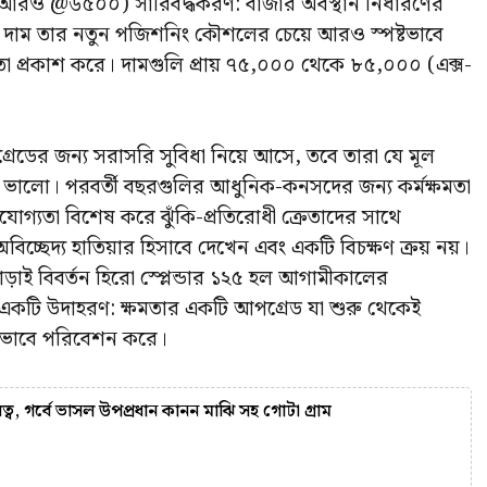
ডআরও @৬৫০০) সারিবদ্ধকরণ: বাজার অবস্থান নির্ধারণের
 এর দাম তার নতুন পজিশনিং কৌশলের চেয়ে আরও স্পষ্টভাবে
রকাশ করে। দামগুলি প্রায় ₹৭৫,০০০ থেকে ₹৮৫,০০০ (এক্স-
গ্রেডের জন্য সরাসরি সুবিধা নিয়ে আসে, তবে তারা যে মূল
 ভালো। পরবর্তী বছরগুলির আধুনিক-কনসদের জন্য কর্মক্ষমতা
যোগ্যতা বিশেষ করে ঝুঁকি-প্রতিরোধী ক্রেতাদের সাথে
্ছেদ্য হাতিয়ার হিসাবে দেখেন এবং একটি বিচক্ষণ ক্রয় নয়।
 ছাড়াই বিবর্তন হিরো স্প্লেন্ডার ১২৫ হল আগামীকালের
 একটি উদাহরণ: ক্ষমতার একটি আপগ্রেড যা শুরু থেকেই
ালভাবে পরিবেশন করে।
ত্ব, গর্বে ভাসল উপপ্রধান কানন মাঝি সহ গোটা গ্রাম